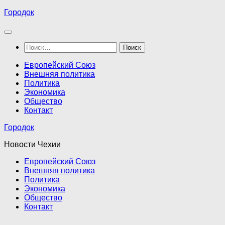
Перейти
Городок
к
содержимому
Найти:
Европейский Союз
Внешняя политика
Политика
Экономика
Общество
Контакт
Городок
Новости Чехии
Европейский Союз
Внешняя политика
Политика
Экономика
Общество
Контакт