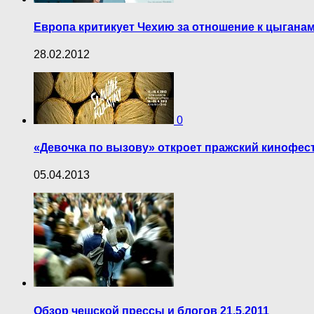
Европа критикует Чехию за отношение к цыгана
28.02.2012
0
«Девочка по вызову» откроет пражский кинофес
05.04.2013
Обзор чешской прессы и блогов 21.5.2011