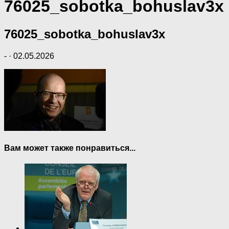
76025_sobotka_bohuslav3x
76025_sobotka_bohuslav3x
-
·
02.05.2026
Вам может также понравиться...