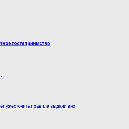
ятное гостеприимство
ся
.
ет ужесточить правила выдачи виз