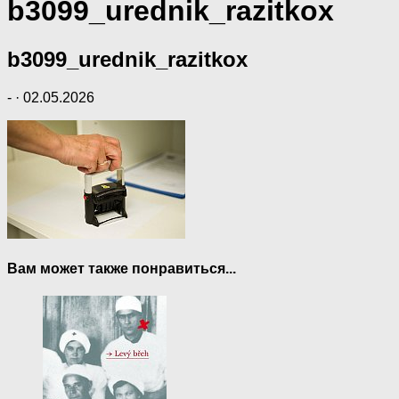
b3099_urednik_razitkox
b3099_urednik_razitkox
-
·
02.05.2026
Вам может также понравиться...