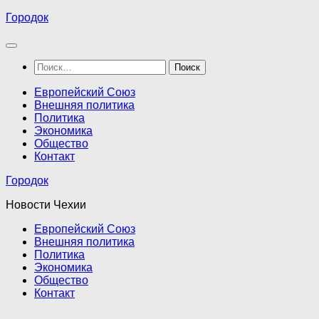
Перейти
Городок
к
содержимому
Найти:
Европейский Союз
Внешняя политика
Политика
Экономика
Общество
Контакт
Городок
Новости Чехии
Европейский Союз
Внешняя политика
Политика
Экономика
Общество
Контакт