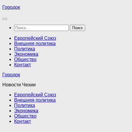
Перейти
Городок
к
содержимому
Найти:
Европейский Союз
Внешняя политика
Политика
Экономика
Общество
Контакт
Городок
Новости Чехии
Европейский Союз
Внешняя политика
Политика
Экономика
Общество
Контакт