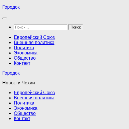
Перейти
Городок
к
содержимому
Найти:
Европейский Союз
Внешняя политика
Политика
Экономика
Общество
Контакт
Городок
Новости Чехии
Европейский Союз
Внешняя политика
Политика
Экономика
Общество
Контакт