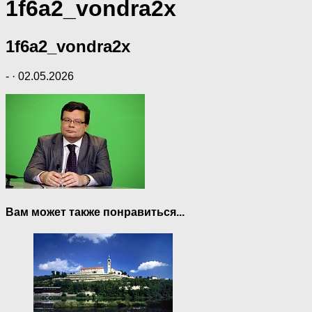
1f6a2_vondra2x
1f6a2_vondra2x
-
·
02.05.2026
Вам может также понравиться...