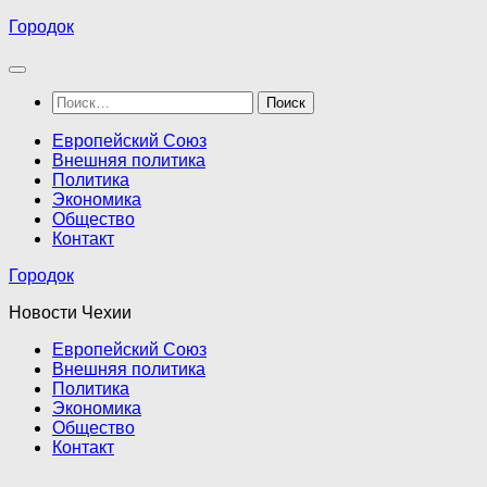
Перейти
Городок
к
содержимому
Найти:
Европейский Союз
Внешняя политика
Политика
Экономика
Общество
Контакт
Городок
Новости Чехии
Европейский Союз
Внешняя политика
Политика
Экономика
Общество
Контакт