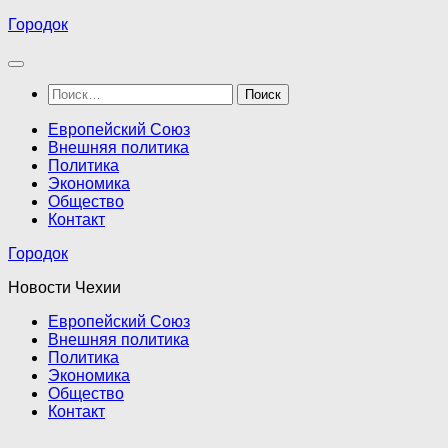
Перейти
Городок
к
содержимому
Найти:
Европейский Союз
Внешняя политика
Политика
Экономика
Общество
Контакт
Городок
Новости Чехии
Европейский Союз
Внешняя политика
Политика
Экономика
Общество
Контакт