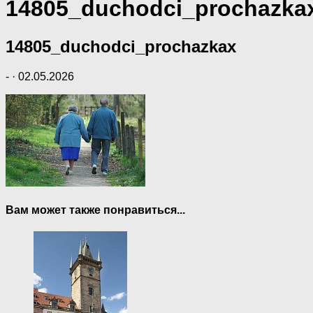
14805_duchodci_prochazka
14805_duchodci_prochazkax
-
·
02.05.2026
Вам может также понравиться...