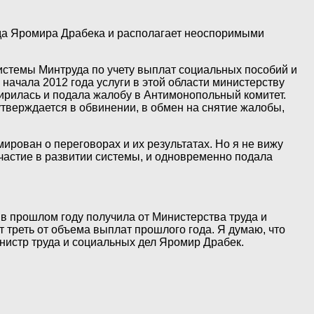
да Яромира Драбека и располагает неоспоримыми
истемы Минтруда по учету выплат социальных пособий и
начала 2012 года услуги в этой области министерству
рилась и подала жалобу в Антимонопольный комитет.
верждается в обвинении, в обмен на снятие жалобы,
рован о переговорах и их результатах. Но я не вижу
участие в развитии системы, и одновременно подала
 прошлом году получила от Министерства труда и
 треть от объема выплат прошлого года. Я думаю, что
инистр труда и социальных дел Яромир Драбек.