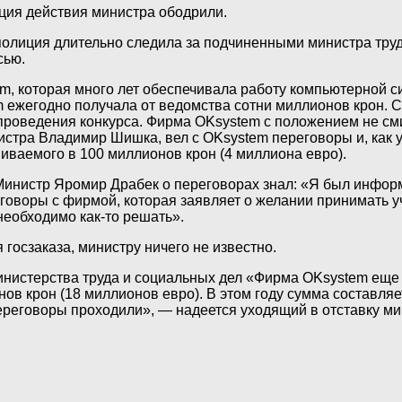
иция действия министра ободрили.
олиция длительно следила за подчиненными министра тру
сью.
, которая много лет обеспечивала работу компьютерной с
 ежегодно получала от ведомства сотни миллионов крон. С 
роведения конкурса. Фирма OKsystem с положением не сми
ра Владимир Шишка, вел с OKsystem переговоры и, как ут
иваемого в 100 миллионов крон (4 миллиона евро).
инистр Яромир Драбек о переговорах знал: «Я был информи
еговоры с фирмой, которая заявляет о желании принимать 
еобходимо как-то решать».
 госзаказа, министру ничего не известно.
нистерства труда и социальных дел
«Фирма OKsystem еще в
в крон (18 миллионов евро). В этом году сумма составляет
переговоры проходили», — надеется уходящий в отставку м