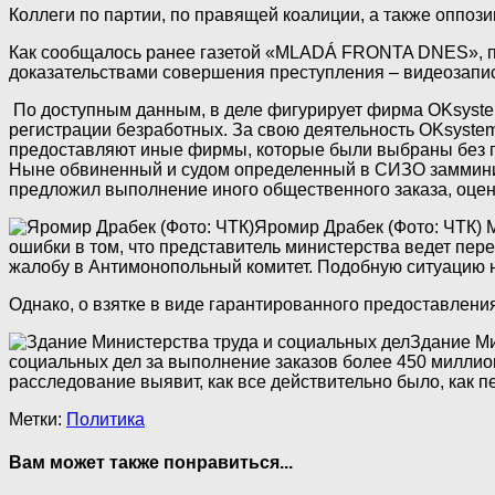
Коллеги по партии, по правящей коалиции, а также оппоз
Как сообщалось ранее газетой «MLADÁ FRONTA DNES», п
доказательствами совершения преступления – видеозапи
По доступным данным, в деле фигурирует фирма OKsystem
регистрации безработных. За свою деятельность OKsystem
предоставляют иные фирмы, которые были выбраны без п
Ныне обвиненный и судом определенный в СИЗО замминист
предложил выполнение иного общественного заказа, оцен
Яромир Драбек (Фото: ЧТК)
М
ошибки в том, что представитель министерства ведет пер
жалобу в Антимонопольный комитет. Подобную ситуацию н
Однако, о взятке в виде гарантированного предоставления
Здание Ми
социальных дел за выполнение заказов более 450 миллионо
расследование выявит, как все действительно было, как 
Метки:
Политика
Вам может также понравиться...