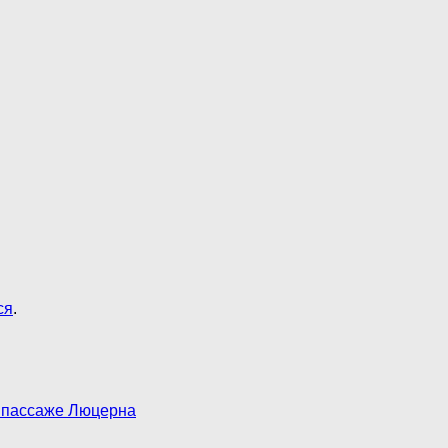
ся
.
 пассаже Люцерна