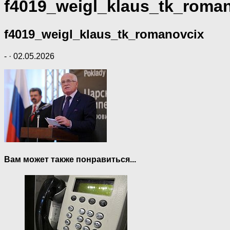
f4019_weigl_klaus_tk_roma
f4019_weigl_klaus_tk_romanovcix
-
·
02.05.2026
Вам может также понравиться...