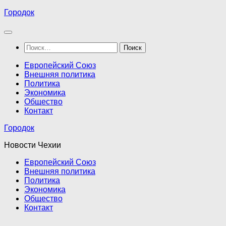
Перейти
Городок
к
содержимому
Найти:
Европейский Союз
Внешняя политика
Политика
Экономика
Общество
Контакт
Городок
Новости Чехии
Европейский Союз
Внешняя политика
Политика
Экономика
Общество
Контакт