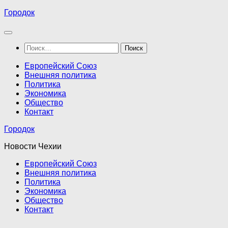
Перейти
Городок
к
содержимому
Найти:
Европейский Союз
Внешняя политика
Политика
Экономика
Общество
Контакт
Городок
Новости Чехии
Европейский Союз
Внешняя политика
Политика
Экономика
Общество
Контакт