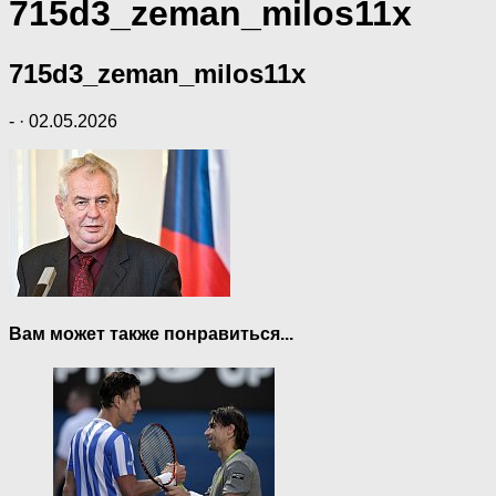
715d3_zeman_milos11x
715d3_zeman_milos11x
-
·
02.05.2026
Вам может также понравиться...