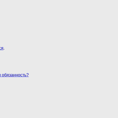
ся
.
и обязанность?