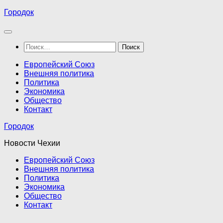
Перейти
Городок
к
содержимому
Найти:
Европейский Союз
Внешняя политика
Политика
Экономика
Общество
Контакт
Городок
Новости Чехии
Европейский Союз
Внешняя политика
Политика
Экономика
Общество
Контакт