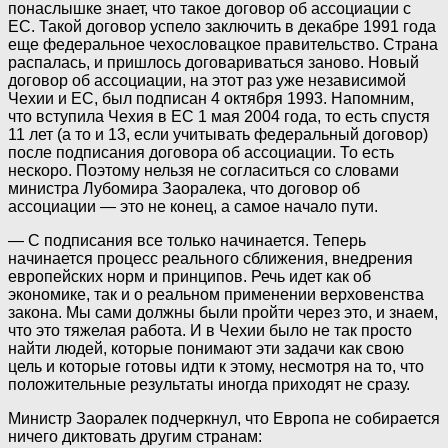
понаслышке знает, что такое договор об ассоциации с
ЕС. Такой договор успело заключить в декабре 1991 года
еще федеральное чехословацкое правительство. Страна
распалась, и пришлось договариваться заново. Новый
договор об ассоциации, на этот раз уже независимой
Чехии и ЕС, был подписан 4 октября 1993. Напомним,
что вступила Чехия в ЕС 1 мая 2004 года, то есть спустя
11 лет (а то и 13, если учитывать федеральный договор)
после подписания договора об ассоциации. То есть
нескоро. Поэтому нельзя не согласиться со словами
министра Лубомира Заоралека, что договор об
ассоциации — это не конец, а самое начало пути.
— С подписания все только начинается. Теперь
начинается процесс реального сближения, внедрения
европейских норм и принципов. Речь идет как об
экономике, так и о реальном применении верховенства
закона. Мы сами должны были пройти через это, и знаем,
что это тяжелая работа. И в Чехии было не так просто
найти людей, которые понимают эти задачи как свою
цель и которые готовы идти к этому, несмотря на то, что
положительные результаты иногда приходят не сразу.
Министр Заоралек подчеркнул, что Европа не собирается
ничего диктовать другим странам: