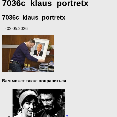
7036c_klaus_portretx
7036c_klaus_portretx
-
·
02.05.2026
Вам может также понравиться...
0