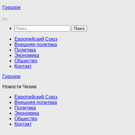
Перейти
Городок
к
содержимому
Найти:
Европейский Союз
Внешняя политика
Политика
Экономика
Общество
Контакт
Городок
Новости Чехии
Европейский Союз
Внешняя политика
Политика
Экономика
Общество
Контакт