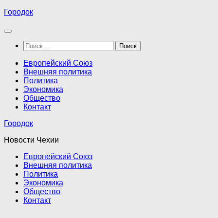
Перейти
Городок
к
содержимому
Найти:
Европейский Союз
Внешняя политика
Политика
Экономика
Общество
Контакт
Городок
Новости Чехии
Европейский Союз
Внешняя политика
Политика
Экономика
Общество
Контакт