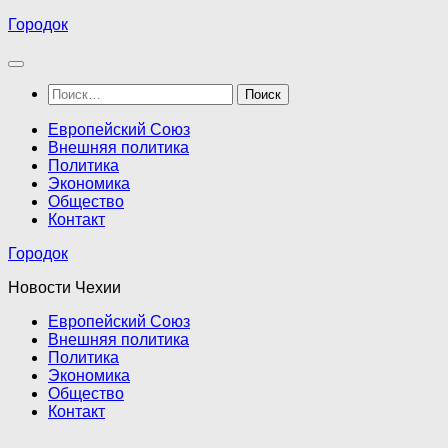
Перейти
Городок
к
содержимому
Найти:
Европейский Союз
Внешняя политика
Политика
Экономика
Общество
Контакт
Городок
Новости Чехии
Европейский Союз
Внешняя политика
Политика
Экономика
Общество
Контакт