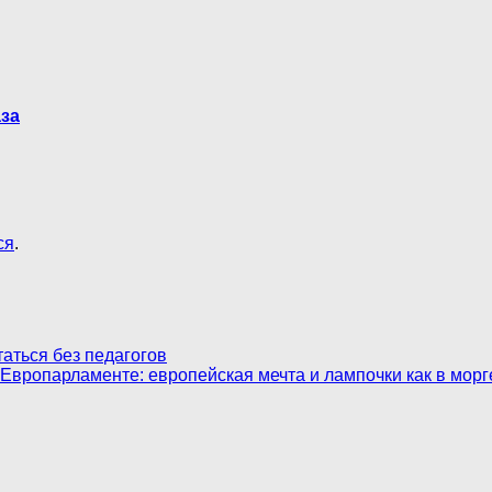
аза
ся
.
аться без педагогов
 Европарламенте: европейская мечта и лампочки как в морг