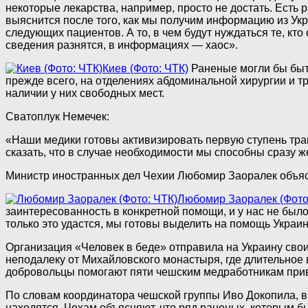
некоторые лекарства, например, просто не достать. Есть 
выяснится после того, как мы получим информацию из Ук
следующих пациентов. А то, в чем будут нуждаться те, кт
сведения разнятся, в информациях — хаос».
Киев (Фото: ЧТК)
Раненые могли бы быть
прежде всего, на отделениях абдоминальной хирургии и 
наличии у них свободных мест.
Сватоплук Немечек:
«Наши медики готовы активизировать первую ступень трав
сказать, что в случае необходимости мы способны сразу ж
Министр иностранных дел Чехии Любомир Заоралек объясн
Любомир Заоралек (Фото
заинтересованность в конкретной помощи, и у нас не было
только это удастся, мы готовы выделить на помощь Украи
Организация «Человек в беде» отправила на Украину сво
неподалеку от Михайловского монастыря, где длительное
добровольцы помогают пяти чешским медработникам приве
По словам координатора чешской группы Иво Докопила, выя
находятся. Чехам объясняют, что ряд раненых, которым б