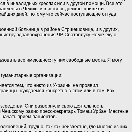
ься в инвалидных креслах или в другой помощи. Все это
равлены в Чехию, и в четверг должны привезти
ижайших дней, потому что сейчас поступающие оттуда
оенной больнице в районе Стршешовице, и в других,
министру здравоохранения ЧР Сватоплуку Немечеку о
льзовать все имеющиеся у них свободные места. Я могу
 гуманитарные организации:
яется тем, что никто из Украины не проявил
раинцы, нуждаемся конкретно в этом или в том. Как
зсредства. Они развернули свою деятельность
ил Чешскому радио пресс-секретарь Томаш Урбан. Местные
 начать прием пациентов.
новений, трудно, так как неизвестно, где многие из них
ний со стороны органов правопорядка, укрылись в