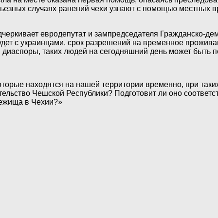
рьезных случаях ранений чехи узнают с помощью местных в
дчеркивает евродепутат и зампредседателя Гражданско-де
будет с украинцами, срок разрешений на временное прожива
диаспоры, таких людей на сегодняшний день может быть по
оторые находятся на нашей территории временно, при таких
вительство Чешской Республики? Подготовит ли оно соответ
бежища в Чехии?»