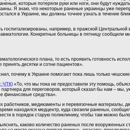
раненые, которые потеряли руки или ноги, они будут нуждат
раины. Я знаю, что некоторые раненые украинцы уже переп
о остался в Украине, мы должны точнее узнать в течение бл
 госпитализированы, например, в пражской Центральной в
травматологии. Конкретные больницы в пятницу сообщили 
матологического плана, то есть проявить готовность испо
е принять десятки и сотни пациентов».
ил, почему в Украине помогают пока лишь только чешские
: ЧТК)
«То, что мы пока не предоставили эту помощь, объясн
 партнера для переговоров, который сказал бы нам – мы, ук
не финансовые средства».
их работников, медикаменты и перевязочные материалы, де
 время находился медцентр, куда свозили раненых, сообщ
сти в порядок старую поликлинику, чтобы там можно было
снить, каково количество раненых после вооруженных столк
ыла на месте оказана первая помощь, опасаясь преследова