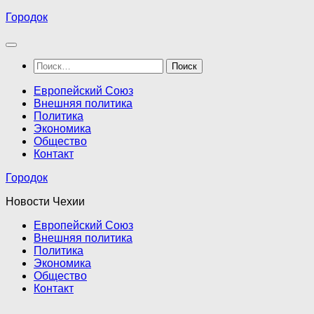
Перейти
Городок
к
содержимому
Найти:
Европейский Союз
Внешняя политика
Политика
Экономика
Общество
Контакт
Городок
Новости Чехии
Европейский Союз
Внешняя политика
Политика
Экономика
Общество
Контакт