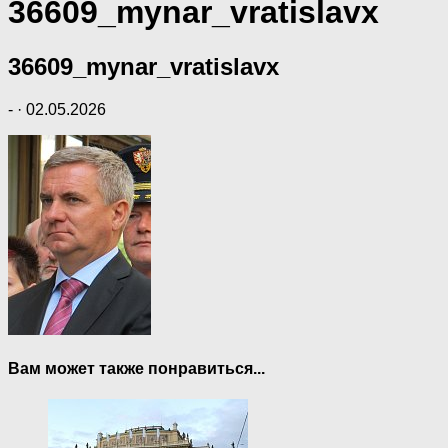
36609_mynar_vratislavx
36609_mynar_vratislavx
-
·
02.05.2026
Вам может также понравиться...