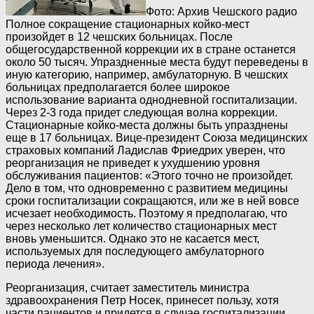
Фото: Архив Чешского радио
Полное сокращение стационарных койко-мест
произойдет в 12 чешских больницах. После
общегосударственной коррекции их в стране останется
около 50 тысяч. Упраздненные места будут переведены в
иную категорию, например, амбулаторную. В чешских
больницах предполагается более широкое
использование варианта однодневной госпитализации.
Через 2-3 года придет следующая волна коррекции.
Стационарные койко-места должны быть упразднены
еще в 17 больницах. Вице-президент Союза медицинских
страховых компаний Ладислав Фриедрих уверен, что
реорганизация не приведет к ухудшению уровня
обслуживания пациентов: «Этого точно не произойдет.
Дело в том, что одновременно с развитием медицины
сроки госпитализации сокращаются, или же в ней вовсе
исчезает необходимость. Поэтому я предполагаю, что
через несколько лет количество стационарных мест
вновь уменьшится. Однако это не касается мест,
используемых для последующего амбулаторного
периода лечения».
Реорганизация, считает заместитель министра
здравоохранения Петр Носек, принесет пользу, хотя
части пациентов и придется в случае госпитализации