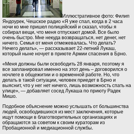
Иллюстративное фото: Филип
Яндоурек, Чешское радио
«Я уже спал, когда в 2 часа
ночи ко мне пришел полицейский и сказал, чтобы я
собирал вещи, что меня отпускают домой. Все было
очень быстро. Мне некуда возвращаться, нет денег, нет
ничего. Семья от меня отмежевалась. Что делать?
Нечего делать», — рассказывает 22-летний Лукаш,
который ныне ночует в приюте Армии спасения в Брно.
«Меня должны были освободить 28 января, поэтому я
все запланировал именно на этот день – договорился о
ночлеге в общежитии и о временной работе. Но, что
делать в такой ситуации, человек приедет в Брно и
выяснит, что у нег нет ничего, лишь возможность спать на
улице», — добавляет сосед Лукаша по приюту Радек
Мишо.
Подобное объяснение можно услышать от большинства
людей, освободившихся из мест заключения, которые
ищут помощи в благотворительных организациях и
обращаются за советом к своим кураторам из
Пробационной и медиационной службы.