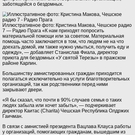
заботящейся о бездомных.
Иллюстративное фото: Кристина Макова, Чешское радио
7 — Радио Прага
«К нам приходят попросить
материальной помощи или за советом. Материальная
помощь часто заключается в том, что людям не на что
доехать домой, им также нужно умыться, получить еду и
одежду», — добавляет Станислав Фиала, директор
приюта для бездомных «У святой Терезы» в пражском
районе Карлин.
Большинству амнистированных граждан приходится
полагаться исключительно на услуги благотворительных
организаций, так как родственники перед ними
закрывают двери.
«Я бы сказал, что почти в 90% случаев семья о таких
людях забыла или хочет забыть», — подчеркивает
директор Каитас (Charita) Чешская Республика Олдржих
Гаичман.
В связи с амнистией президента Вацлава Клауса работы
у организаций, помогающих гражданам, вышедшим из