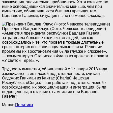
заключения, значительно прибавилось. Хотя количество
ныне освободившихся значительно меньше, чем при
амнистиях, объявлявшихся бывшим президентом
Вацлавом Гавелом, ситуация ныне не менее сложная.
Президент Вацлав Клаус (Фото: Чешское телевидение)
«Амнистия президента республики Вацлава Гавела
затрагивала большее количество людей, так как
освобождались и те, кто провел в тюрьме длительные
сроки, потерял все свои социальные связи. Решение
проблемы их восстановления была глубже и сложнее»,
— комментирует Станислав Фиала из пражского приюта
«У святой Терезы».
Трудность амнистии, объявленной с 1 января 2013 года,
заключается в ее плохой подготовленности, считает
Олдржих Гаичман из Каитас (Charita) Чешская
Республика: «Социальная работа и подготовка людей к
освобождению, их ресоциализация и интеграция, были
недооценены, в отличие от амнистии при Вацлаве
Гавеле».
Метки:
Политика