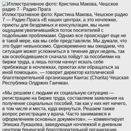
Иллюстративное фото: Кристина Макова, Чешское радио
7 — Радио Прага
«В наших центрах, а это ночлежки,
приюты для бездомных и консультации, мы ныне
ощущаем увеличившийся поток посетителей с
подобными проблемами. Однако все происходит еще не
в такой мере, как мы себе представляли. Мы думали, что
это будет невыносимо. Одновременно мы ожидаем, что
ситуация может усложниться в течение двух недель, так
как освободившиеся сначала пойдут за пособиями на
биржи труда, а лишь потом начнут искать себе
прибежище в ночлежках, приютах или обращаться за
иной помощью», — говорит директор католической
благотворительной организации Каитас (Charita) Чешская
Республика Олдржих Гаичман.
«Мы решаем с людьми их социальную ситуацию —
регистрацию на бирже труда, составляем заявления на
получение социальных пособий, так как у них нет ничего,
в том числе и места, куда вернуться. Решаем также
вопрос регистрации у врача. Часто занимаемся и
оформлением основных документов», — комментирует
Элишка Лукашова, заведующая ночлежкой и дневным
центром брненской благотворительной организации,