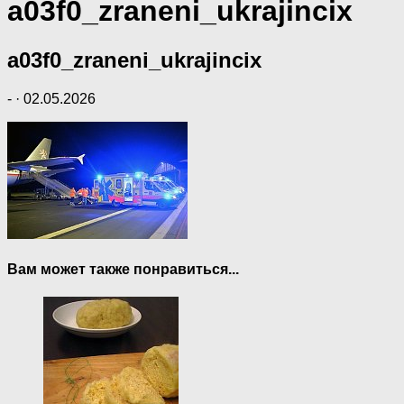
a03f0_zraneni_ukrajincix
a03f0_zraneni_ukrajincix
-
·
02.05.2026
Вам может также понравиться...