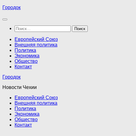
Перейти
Городок
к
содержимому
Найти:
Европейский Союз
Внешняя политика
Политика
Экономика
Общество
Контакт
Городок
Новости Чехии
Европейский Союз
Внешняя политика
Политика
Экономика
Общество
Контакт