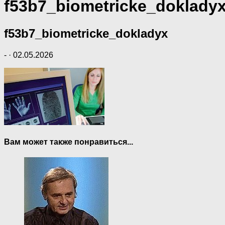
f53b7_biometricke_doklady
f53b7_biometricke_dokladyx
-
·
02.05.2026
Вам может также понравиться...