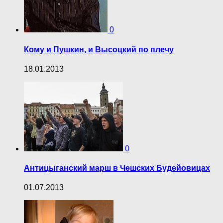
0
Кому и Пушкин, и Высоцкий по плечу
18.01.2013
0
Антицыганский марш в Чешских Будейовицах
01.07.2013