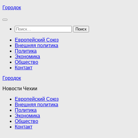
Перейти
Городок
к
содержимому
Найти:
Европейский Союз
Внешняя политика
Политика
Экономика
Общество
Контакт
Городок
Новости Чехии
Европейский Союз
Внешняя политика
Политика
Экономика
Общество
Контакт