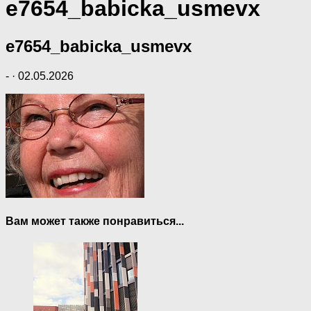
e7654_babicka_usmevx
e7654_babicka_usmevx
-
·
02.05.2026
Вам может также понравиться...