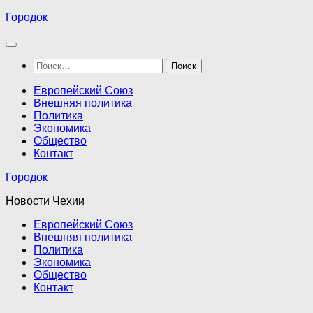
Перейти
Городок
к
содержимому
Найти:
Европейский Союз
Внешняя политика
Политика
Экономика
Общество
Контакт
Городок
Новости Чехии
Европейский Союз
Внешняя политика
Политика
Экономика
Общество
Контакт