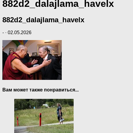
882d2_dalajlama_havelx
882d2_dalajlama_havelx
-
·
02.05.2026
Вам может также понравиться...