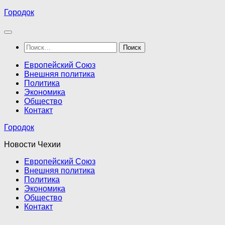
Перейти
Городок
к
содержимому
Найти:
Европейский Союз
Внешняя политика
Политика
Экономика
Общество
Контакт
Городок
Новости Чехии
Европейский Союз
Внешняя политика
Политика
Экономика
Общество
Контакт