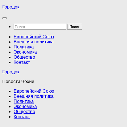
Перейти
Городок
к
содержимому
Найти:
Европейский Союз
Внешняя политика
Политика
Экономика
Общество
Контакт
Городок
Новости Чехии
Европейский Союз
Внешняя политика
Политика
Экономика
Общество
Контакт