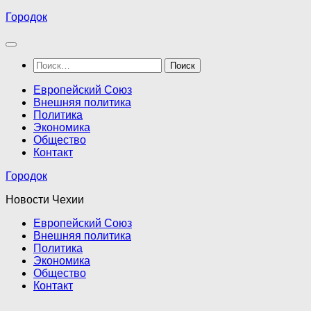
Перейти
Городок
к
содержимому
Найти:
Европейский Союз
Внешняя политика
Политика
Экономика
Общество
Контакт
Городок
Новости Чехии
Европейский Союз
Внешняя политика
Политика
Экономика
Общество
Контакт