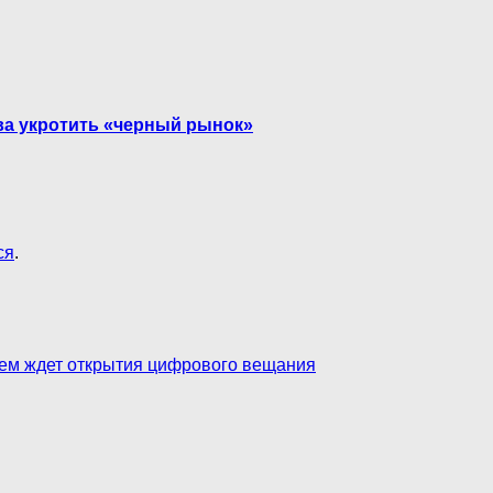
ва укротить «черный рынок»
ся
.
ием ждет открытия цифрового вещания