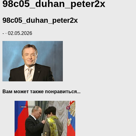
98c05_duhan_peter2x
98c05_duhan_peter2x
-
·
02.05.2026
Вам может также понравиться...