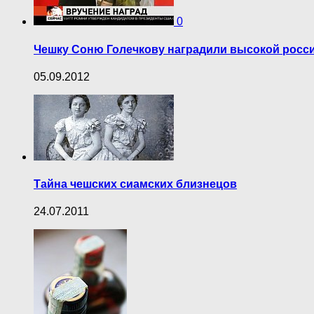
0
Чешку Соню Голечкову наградили высокой росс
05.09.2012
Тайна чешских сиамских близнецов
24.07.2011