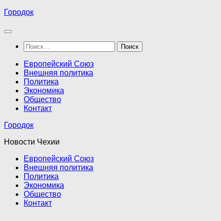
Перейти
Городок
к
содержимому
Найти:
Европейский Союз
Внешняя политика
Политика
Экономика
Общество
Контакт
Городок
Новости Чехии
Европейский Союз
Внешняя политика
Политика
Экономика
Общество
Контакт