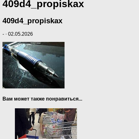
409d4_propiskax
409d4_propiskax
-
·
02.05.2026
Вам может также понравиться...