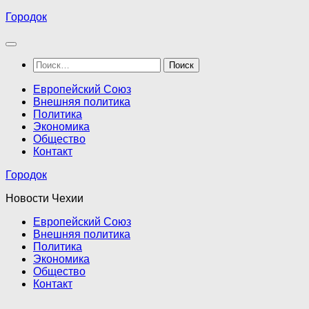
Перейти
Городок
к
содержимому
Найти:
Европейский Союз
Внешняя политика
Политика
Экономика
Общество
Контакт
Городок
Новости Чехии
Европейский Союз
Внешняя политика
Политика
Экономика
Общество
Контакт