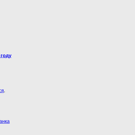
 году
ся
.
анка