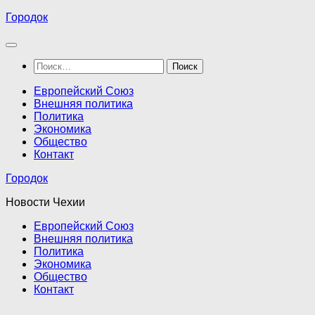
Перейти
Городок
к
содержимому
Найти:
Европейский Союз
Внешняя политика
Политика
Экономика
Общество
Контакт
Городок
Новости Чехии
Европейский Союз
Внешняя политика
Политика
Экономика
Общество
Контакт