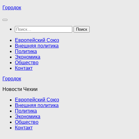
Перейти
Городок
к
содержимому
Найти:
Европейский Союз
Внешняя политика
Политика
Экономика
Общество
Контакт
Городок
Новости Чехии
Европейский Союз
Внешняя политика
Политика
Экономика
Общество
Контакт