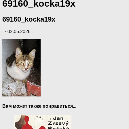
69160_kocka19x
69160_kocka19x
-
·
02.05.2026
Вам может также понравиться...