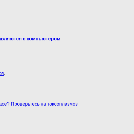
равляются с компьютером
ся
.
sace? Проверьтесь на токсоплазмоз