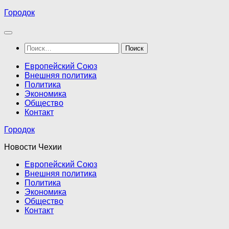
Перейти
Городок
к
содержимому
Найти:
Европейский Союз
Внешняя политика
Политика
Экономика
Общество
Контакт
Городок
Новости Чехии
Европейский Союз
Внешняя политика
Политика
Экономика
Общество
Контакт