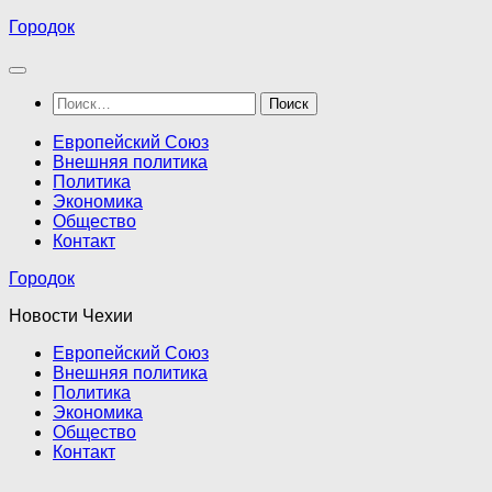
Перейти
Городок
к
содержимому
Найти:
Европейский Союз
Внешняя политика
Политика
Экономика
Общество
Контакт
Городок
Новости Чехии
Европейский Союз
Внешняя политика
Политика
Экономика
Общество
Контакт