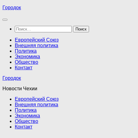
Перейти
Городок
к
содержимому
Найти:
Европейский Союз
Внешняя политика
Политика
Экономика
Общество
Контакт
Городок
Новости Чехии
Европейский Союз
Внешняя политика
Политика
Экономика
Общество
Контакт