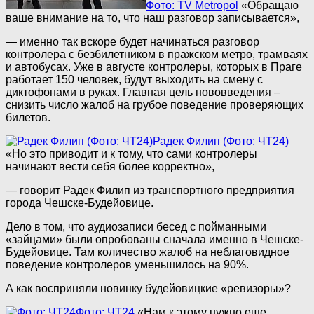
Фото: TV Metropol
«Обращаю
ваше внимание на то, что наш разговор записывается»,
— именно так вскоре будет начинаться разговор
контролера с безбилетником в пражском метро, трамваях
и автобусах. Уже в августе контролеры, которых в Праге
работает 150 человек, будут выходить на смену с
диктофонами в руках. Главная цель нововведения –
снизить число жалоб на грубое поведение проверяющих
билетов.
Радек Филип (Фото: ЧТ24)
«Но это приводит и к тому, что сами контролеры
начинают вести себя более корректно»,
— говорит Радек Филип из транспортного предприятия
города Чешске-Будейовице.
Дело в том, что аудиозаписи бесед с пойманными
«зайцами» были опробованы сначала именно в Чешске-
Будейовице. Там количество жалоб на неблаговидное
поведение контролеров уменьшилось на 90%.
А как восприняли новинку будейовицкие «ревизоры»?
Фото: ЧТ24
«Нам к этому нужно еще