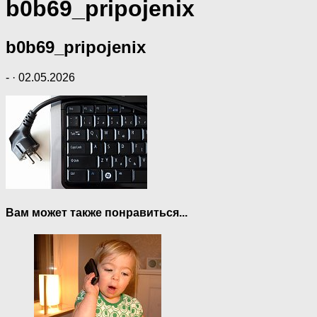
b0b69_pripojenix
b0b69_pripojenix
-
·
02.05.2026
Вам может также понравиться...