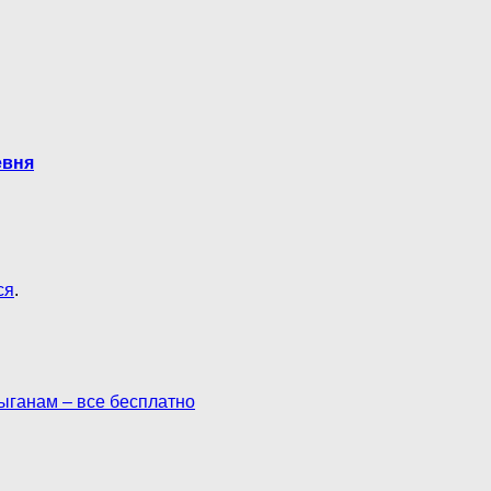
евня
ся
.
цыганам – все бесплатно