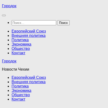
Перейти
Городок
к
содержимому
Найти:
Европейский Союз
Внешняя политика
Политика
Экономика
Общество
Контакт
Городок
Новости Чехии
Европейский Союз
Внешняя политика
Политика
Экономика
Общество
Контакт