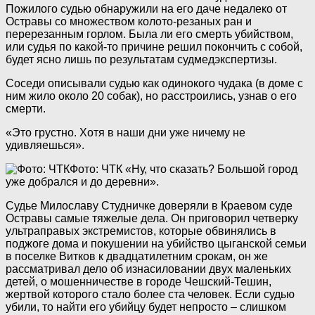
Пожилого судью обнаружили на его даче недалеко от
Остравы со множеством колото-резаных ран и
перерезанным горлом. Была ли его смерть убийством,
или судья по какой-то причине решил покончить с собой,
будет ясно лишь по результатам судмедэкспертизы.
Соседи описывали судью как одинокого чудака (в доме с
ним жило около 20 собак), но расстроились, узнав о его
смерти.
«Это грустно. Хотя в наши дни уже ничему не
удивляешься».
Фото: ЧТК
«Ну, что сказать? Большой город
уже добрался и до деревни».
Судье Милославу Студничке доверяли в Краевом суде
Остравы самые тяжелые дела. Он приговорил четверку
ультраправых экстремистов, которые обвинялись в
поджоге дома и покушении на убийство цыганской семьи
в поселке Витков к двадцатилетним срокам, он же
рассматривал дело об изнасиловании двух маленьких
детей, о мошенничестве в городе Чешский-Тешин,
жертвой которого стало более ста человек. Если судью
убили, то найти его убийцу будет непросто – слишком