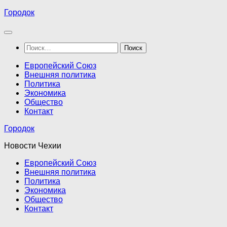
Перейти
Городок
к
содержимому
Найти:
Европейский Союз
Внешняя политика
Политика
Экономика
Общество
Контакт
Городок
Новости Чехии
Европейский Союз
Внешняя политика
Политика
Экономика
Общество
Контакт