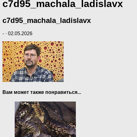
c7d95_machala_ladislavx
c7d95_machala_ladislavx
-
·
02.05.2026
Вам может также понравиться...