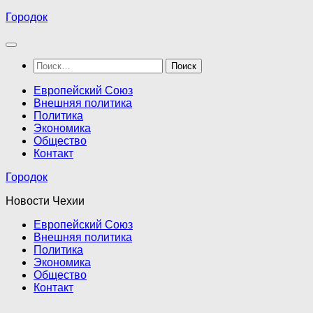
Перейти
Городок
к
содержимому
Найти:
Европейский Союз
Внешняя политика
Политика
Экономика
Общество
Контакт
Городок
Новости Чехии
Европейский Союз
Внешняя политика
Политика
Экономика
Общество
Контакт