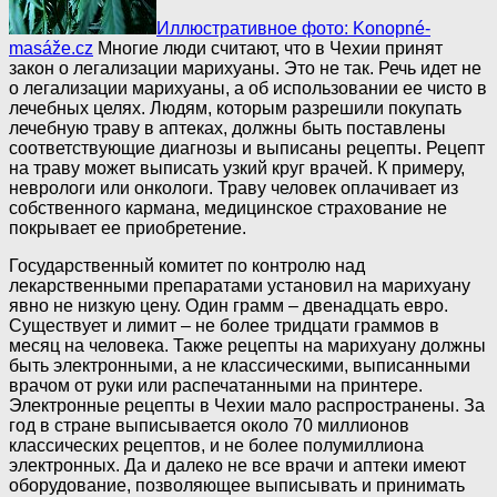
Иллюстративное фото: Konopné-
masáže.cz
Многие люди считают, что в Чехии принят
закон о легализации марихуаны. Это не так. Речь идет не
о легализации марихуаны, а об использовании ее чисто в
лечебных целях. Людям, которым разрешили покупать
лечебную траву в аптеках, должны быть поставлены
соответствующие диагнозы и выписаны рецепты. Рецепт
на траву может выписать узкий круг врачей. К примеру,
неврологи или онкологи. Траву человек оплачивает из
собственного кармана, медицинское страхование не
покрывает ее приобретение.
Государственный комитет по контролю над
лекарственными препаратами установил на марихуану
явно не низкую цену. Один грамм – двенадцать евро.
Существует и лимит – не более тридцати граммов в
месяц на человека. Также рецепты на марихуану должны
быть электронными, а не классическими, выписанными
врачом от руки или распечатанными на принтере.
Электронные рецепты в Чехии мало распространены. За
год в стране выписывается около 70 миллионов
классических рецептов, и не более полумиллиона
электронных. Да и далеко не все врачи и аптеки имеют
оборудование, позволяющее выписывать и принимать