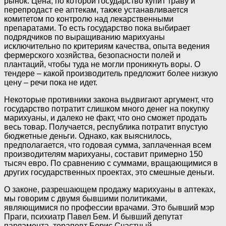
рынок. Цена, по которой государство купит траву и
перепродаст ее аптекам, также устанавливается
комитетом по контролю над лекарственными
препаратами. То есть государство пока выбирает
подрядчиков по выращиванию марихуаны
исключительно по критериям качества, опыта ведения
фермерского хозяйства, безопасности полей и
плантаций, чтобы туда не могли проникнуть воры. О
тендере – какой производитель предложит более низкую
цену – речи пока не идет.
Некоторые противники закона выдвигают аргумент, что
государство потратит слишком много денег на покупку
марихуаны, и далеко не факт, что оно сможет продать
весь товар. Получается, республика потратит впустую
бюджетные деньги. Однако, как выяснилось,
предполагается, что годовая сумма, заплаченная всем
производителям марихуаны, составит примерно 150
тысяч евро. По сравнению с суммами, вращающимися в
других государственных проектах, это смешные деньги.
О законе, разрешающем продажу марихуаны в аптеках,
мы говорим с двумя бывшими политиками,
являющимися по профессии врачами. Это бывший мэр
Праги, психиатр Павел Бем. И бывший депутат
парламента, терапевт Борис Счастный.