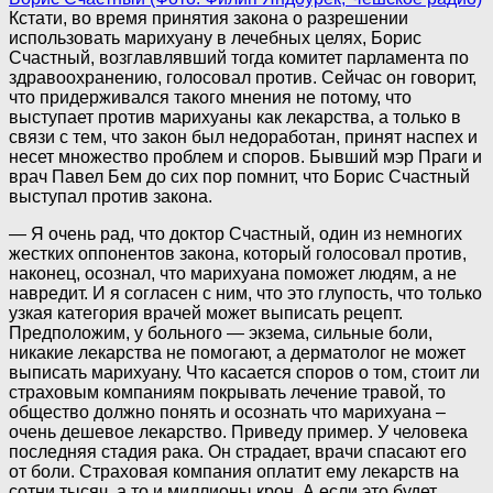
Кстати, во время принятия закона о разрешении
использовать марихуану в лечебных целях, Борис
Счастный, возглавлявший тогда комитет парламента по
здравоохранению, голосовал против. Сейчас он говорит,
что придерживался такого мнения не потому, что
выступает против марихуаны как лекарства, а только в
связи с тем, что закон был недоработан, принят наспех и
несет множество проблем и споров. Бывший мэр Праги и
врач Павел Бем до сих пор помнит, что Борис Счастный
выступал против закона.
— Я очень рад, что доктор Счастный, один из немногих
жестких оппонентов закона, который голосовал против,
наконец, осознал, что марихуана поможет людям, а не
навредит. И я согласен с ним, что это глупость, что только
узкая категория врачей может выписать рецепт.
Предположим, у больного — экзема, сильные боли,
никакие лекарства не помогают, а дерматолог не может
выписать марихуану. Что касается споров о том, стоит ли
страховым компаниям покрывать лечение травой, то
общество должно понять и осознать что марихуана –
очень дешевое лекарство. Приведу пример. У человека
последняя стадия рака. Он страдает, врачи спасают его
от боли. Страховая компания оплатит ему лекарств на
сотни тысяч, а то и миллионы крон. А если это будет