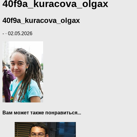
40f9a_kuracova_olgax
40f9a_kuracova_olgax
-
·
02.05.2026
Вам может также понравиться...