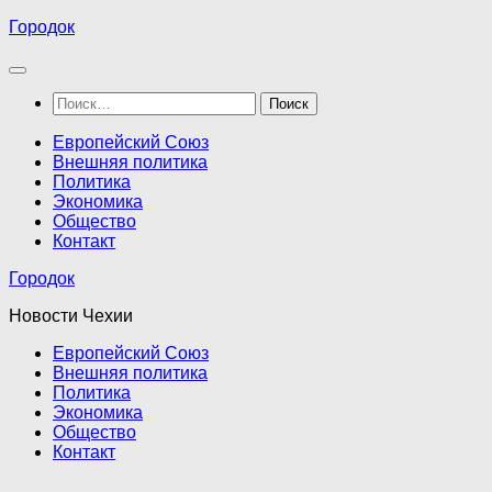
Перейти
Городок
к
содержимому
Найти:
Европейский Союз
Внешняя политика
Политика
Экономика
Общество
Контакт
Городок
Новости Чехии
Европейский Союз
Внешняя политика
Политика
Экономика
Общество
Контакт