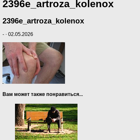
2396e_artroza_kolenox
2396e_artroza_kolenox
-
·
02.05.2026
Вам может также понравиться...