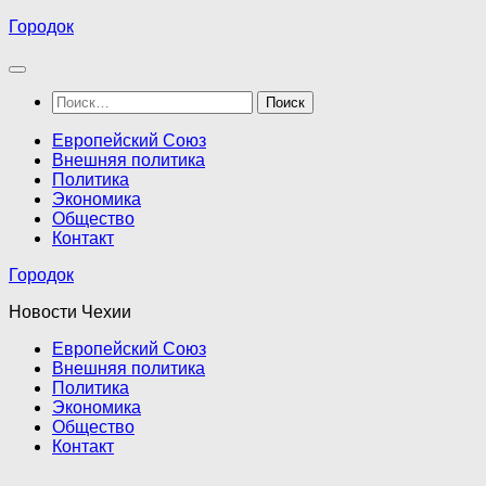
Перейти
Городок
к
содержимому
Найти:
Европейский Союз
Внешняя политика
Политика
Экономика
Общество
Контакт
Городок
Новости Чехии
Европейский Союз
Внешняя политика
Политика
Экономика
Общество
Контакт