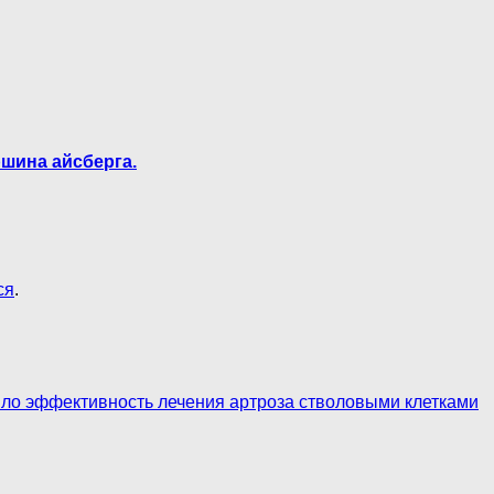
шина айсберга.
ся
.
ло эффективность лечения артроза стволовыми клетками