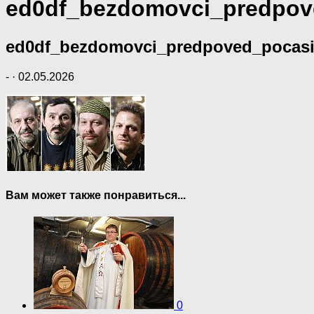
ed0df_bezdomovci_predpov
ed0df_bezdomovci_predpoved_pocas
-
·
02.05.2026
Вам может также понравиться...
0