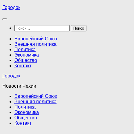
Перейти
Городок
к
содержимому
Найти:
Европейский Союз
Внешняя политика
Политика
Экономика
Общество
Контакт
Городок
Новости Чехии
Европейский Союз
Внешняя политика
Политика
Экономика
Общество
Контакт