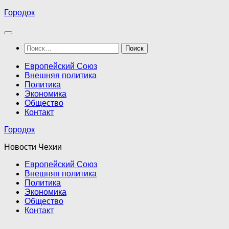
Перейти
Городок
к
содержимому
Найти:
Европейский Союз
Внешняя политика
Политика
Экономика
Общество
Контакт
Городок
Новости Чехии
Европейский Союз
Внешняя политика
Политика
Экономика
Общество
Контакт