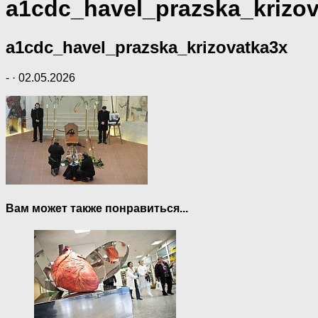
a1cdc_havel_prazska_krizo
a1cdc_havel_prazska_krizovatka3x
-
·
02.05.2026
Вам может также понравиться...