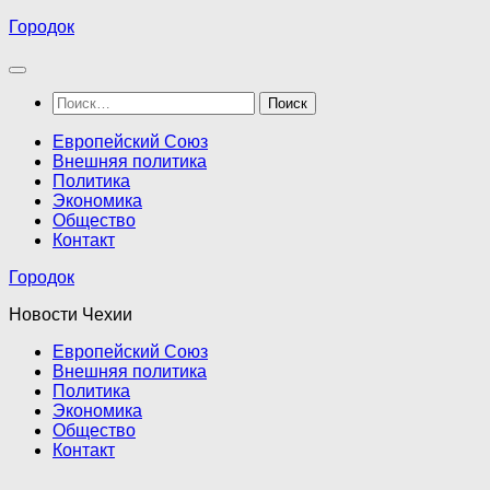
Перейти
Городок
к
содержимому
Найти:
Европейский Союз
Внешняя политика
Политика
Экономика
Общество
Контакт
Городок
Новости Чехии
Европейский Союз
Внешняя политика
Политика
Экономика
Общество
Контакт