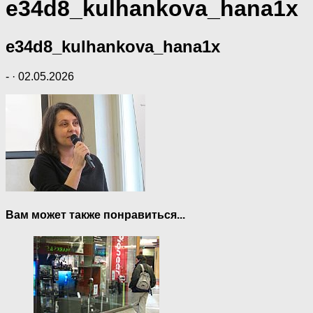
e34d8_kulhankova_hana1x
e34d8_kulhankova_hana1x
-
·
02.05.2026
Вам может также понравиться...