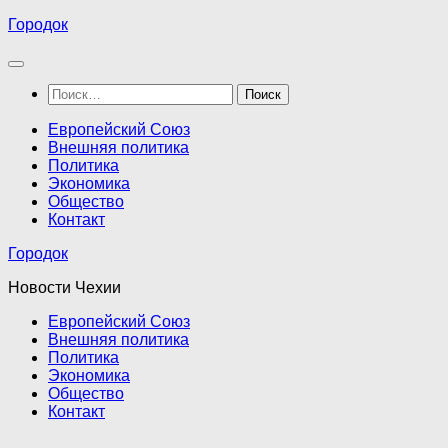
Перейти
Городок
к
содержимому
Найти:
Европейский Союз
Внешняя политика
Политика
Экономика
Общество
Контакт
Городок
Новости Чехии
Европейский Союз
Внешняя политика
Политика
Экономика
Общество
Контакт