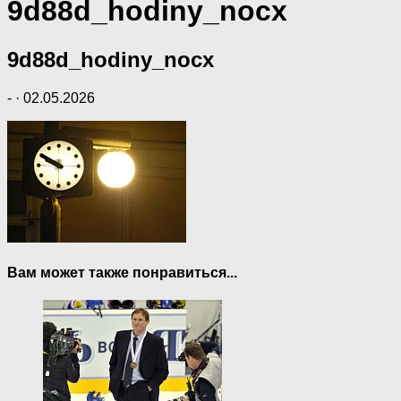
9d88d_hodiny_nocx
9d88d_hodiny_nocx
-
·
02.05.2026
Вам может также понравиться...