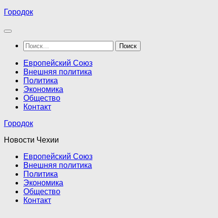
Перейти
Городок
к
содержимому
Найти:
Европейский Союз
Внешняя политика
Политика
Экономика
Общество
Контакт
Городок
Новости Чехии
Европейский Союз
Внешняя политика
Политика
Экономика
Общество
Контакт