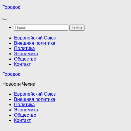
Перейти
Городок
к
содержимому
Найти:
Европейский Союз
Внешняя политика
Политика
Экономика
Общество
Контакт
Городок
Новости Чехии
Европейский Союз
Внешняя политика
Политика
Экономика
Общество
Контакт