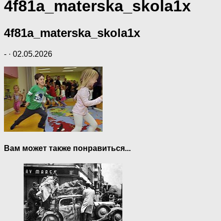
4f81a_materska_skola1x
4f81a_materska_skola1x
-
·
02.05.2026
Вам может также понравиться...