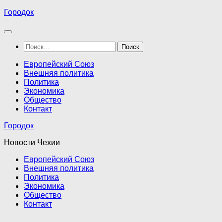
Перейти
Городок
к
содержимому
Найти:
Европейский Союз
Внешняя политика
Политика
Экономика
Общество
Контакт
Городок
Новости Чехии
Европейский Союз
Внешняя политика
Политика
Экономика
Общество
Контакт