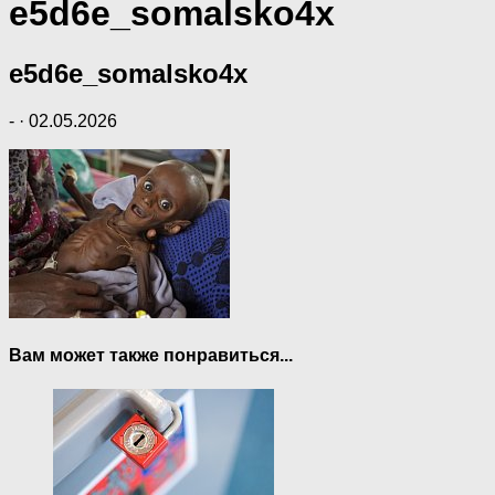
e5d6e_somalsko4x
e5d6e_somalsko4x
-
·
02.05.2026
Вам может также понравиться...