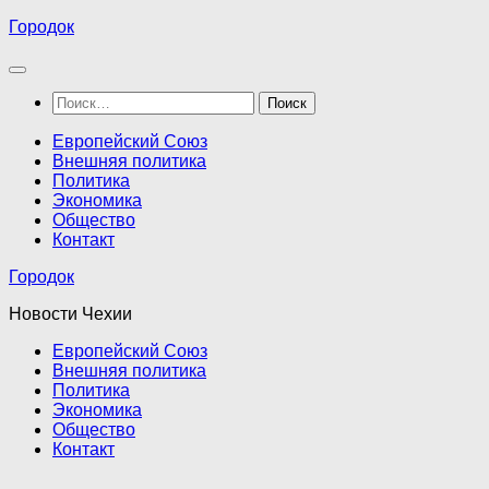
Перейти
Городок
к
содержимому
Найти:
Европейский Союз
Внешняя политика
Политика
Экономика
Общество
Контакт
Городок
Новости Чехии
Европейский Союз
Внешняя политика
Политика
Экономика
Общество
Контакт