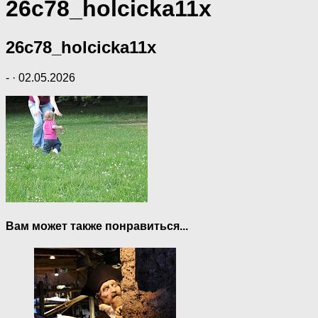
26c78_holcicka11x
26c78_holcicka11x
-
·
02.05.2026
Вам может также понравиться...