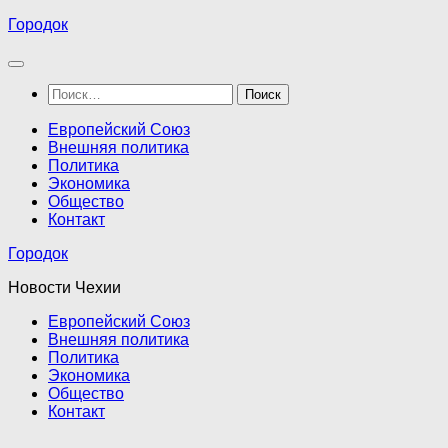
Перейти
Городок
к
содержимому
Найти:
Европейский Союз
Внешняя политика
Политика
Экономика
Общество
Контакт
Городок
Новости Чехии
Европейский Союз
Внешняя политика
Политика
Экономика
Общество
Контакт