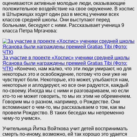
оцениваются активные молодые люди, оказывающие
положительное воздействие на свое окружение. В хоспис
в Штыржицах ходят один раз в месяц ученики всех
классов средней школы. Они выступают перед
больными, беседуют с ними. Рассказывает ученица 9
класса Петра Мргачова:
За участие в проекте «Хоспис» ученики средней школы
Ясанова были награждены премией Gratias Tibi (Фото:
ЧТК)
«Конечно, нам жалко, что эти люди умирают, но для
некоторых это и освобождение, потому что они уже не
чувствуют боли. Некоторые, кто может, улыбаются нам,
некоторые и аплодируют, но все они радуются, каждый
по-своему. Иногда мы с ними и разговариваем, но если
кто-то не может говорить, то мы их этим не обременяем.
Говорим мы о разном, например, о Рождестве. Они
вспоминают о чем-то, мы рассказываем о том, как мы
провели Рождество. В таких беседах мы непременно
чему-то учимся».
Учительница Йитка Войткова учит детей воспринимать
смерть по-иному, возможно, ей так хорошо это удается