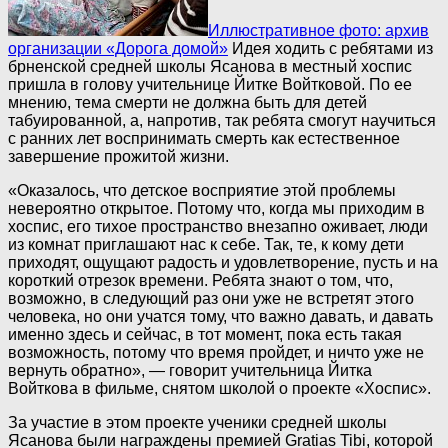
Иллюстративное фото: архив
организации «Дорога домой»
Идея ходить с ребятами из
брненской средней школы Ясанова в местный хоспис
пришла в голову учительнице Йитке Войтковой. По ее
мнению, тема смерти не должна быть для детей
табуированной, а, напротив, так ребята смогут научиться
с ранних лет воспринимать смерть как естественное
завершение прожитой жизни.
«Оказалось, что детское восприятие этой проблемы
невероятно открытое. Потому что, когда мы приходим в
хоспис, его тихое пространство внезапно оживает, люди
из комнат приглашают нас к себе. Так, те, к кому дети
приходят, ощущают радость и удовлетворение, пусть и на
короткий отрезок времени. Ребята знают о том, что,
возможно, в следующий раз они уже не встретят этого
человека, но они учатся тому, что важно давать, и давать
именно здесь и сейчас, в тот момент, пока есть такая
возможность, потому что время пройдет, и ничто уже не
вернуть обратно», — говорит учительница Йитка
Войткова в фильме, снятом школой о проекте «Хоспис».
За участие в этом проекте ученики средней школы
Ясанова были награждены премией Gratias Tibi, которой