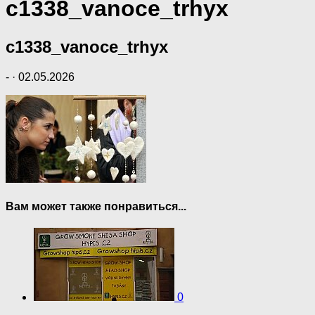
c1338_vanoce_trhyx
c1338_vanoce_trhyx
-
·
02.05.2026
Вам может также понравиться...
0