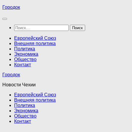
Перейти
Городок
к
содержимому
Найти:
Европейский Союз
Внешняя политика
Политика
Экономика
Общество
Контакт
Городок
Новости Чехии
Европейский Союз
Внешняя политика
Политика
Экономика
Общество
Контакт